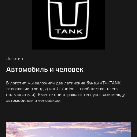
Логотип
Автомобиль и человек
В логотип мы заложили две латинские буквы «T» (TANK,
технологии, тренды) и «U» (union — сообщество, users —
пользователи). Вместе они отражают тесную связь между
Контакты
автомобилем и человеком.
RU
|
KZ
Телефон:
Акции
Отзывы
+7 (7182)
65 33 32