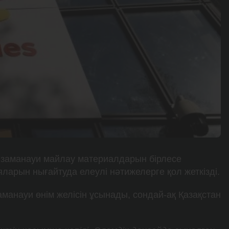
 заманауи майлау материалдарын бірлесе
ларын нығайтуда елеулі нәтижелерге қол жеткізді.
манауи өнім желісін ұсынады, сондай-ақ Қазақстан