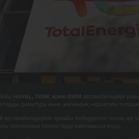
 бойы
HAVAL, TANK және GWM
автомобильдері үшін
гияларды дамытуда және жаһандық нарықтағы позиция
M
автомобильдеріне арнайы бейімделген толық әрі за
ылы техникалық сервистерді қамтамасыз етеді.