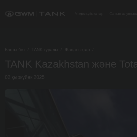
Модельдік қатар
Сатып алушыл
Басты бет
/
TANK туралы
/
Жаңалықтар
/
TANK Kazakhstan және Tota
02 қыркүйек 2025