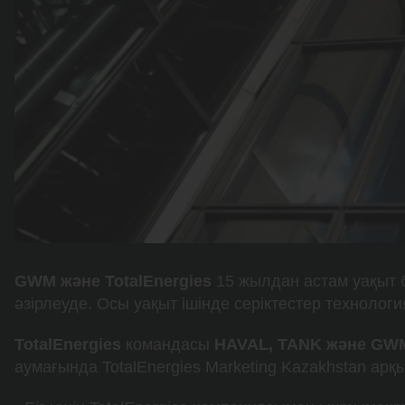
GWM және TotalEnergies
15 жылдан астам уақыт
әзірлеуде. Осы уақыт ішінде серіктестер техноло
TotalEnergies
командасы
HAVAL, TANK және GW
аумағында TotalEnergies Marketing Kazakhstan арқ