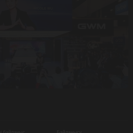
рі байланыс
Байланысу