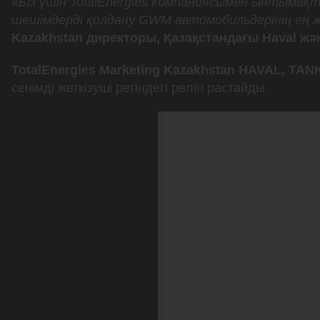
«
Біз үшін TotalEnergies компаниясымен ынтымақт
шешімдерді қолдану GWM автомобильдерінің ең жоғ
Kazakhstan директоры, Қазақстандағы Haval ж
TotalEnergies Marketing Kazakhstan HAVAL, TA
сенімді жеткізуші ретіндегі рөлін растайды.