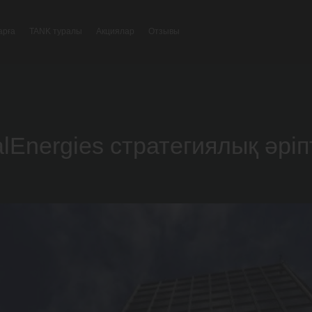
арға
TANK туралы
Акциялар
Отзывы
lEnergies стратегиялық әріп