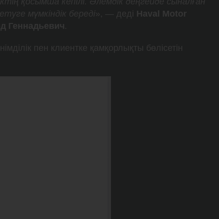
ктің қосымша кепілі. Әлемдік деңгейде сыналған
етуге мүмкіндік береді
», — деді
Haval Motor
д Геннадьевич
.
німділік пен клиентке қамқорлықты бөлісетін