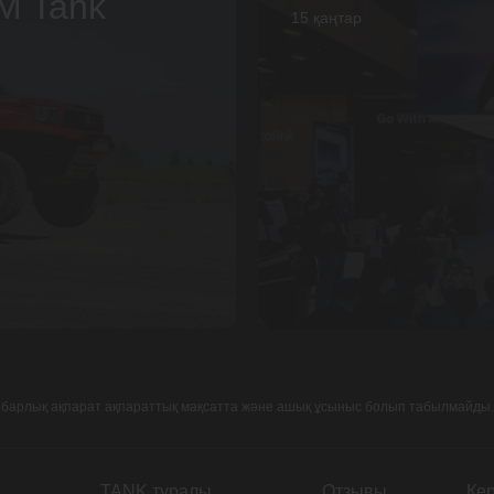
M Tank
15 қаңтар
ты барлық ақпарат ақпараттық мақсатта және ашық ұсыныс болып табылмайды.
TANK туралы
Отзывы
Ке