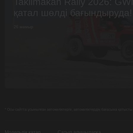
Taklimakan Rally 2026: GW
қатал шөлді бағындыруда!
26 мамыр
* Осы сайтта ұсынылған автокөліктерге, автокөліктердің бағасына қатыс
Модельдік қатар
Сатып алушыларға