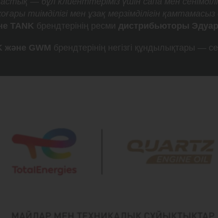
астық — бұл клиенттеріміз үшін сапа мен сенімділі
ары тиімділігі мен ұзақ мерзімділігін қамтамасыз 
әне TANK
брендтерінің ресми
дистрибьюторы Эдуар
NK және GWM
брендтерінің негізгі құндылықтары — се