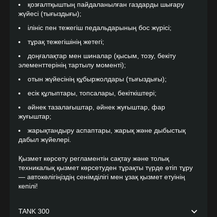
қозғалтқыштың пайдаланылған газдарды шығару
жүйесі (тығыздығы);
ілініс пен тежегіш педальдарының бос жүрісі;
тұрақ тежегішінің жетегі;
доңғалақтар мен шиналар (қысым, тозу, бекіту
элементтерінің тартылу моменті);
отын жүйесінің құбыржолдары (тығыздығы);
есік құлыптары, топсалары, бекіткіштері;
әйнек тазалағыштар, әйнек жуғыштар, фар
жуғыштар;
жарықтандыру аспаптары, жарық және дыбыстық
дабыл жүйелері.
Қызмет көрсету регламентін сақтау және толық
техникалық қызмет көрсетуден тұрақты түрде өтіп тұру
— автокөлігіңіздің сенімділігі мен ұзақ қызмет етуінің
кепілі!
TANK 300