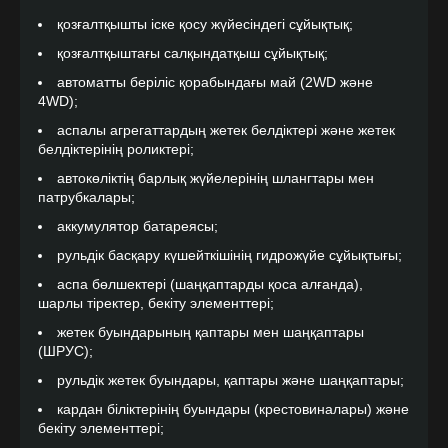
қозғалтқышты іске қосу жүйесіндегі сұйықтық;
қозғалтқыштағы салқындатқыш сұйықтық;
автоматты беріліс қорабындағы май (2WD және
Байланысу
4WD);
аспалы агрегаттардың жетек белдіктері және жетек
RU
|
KZ
белдіктерінің роликтері;
Телефон:
автокөліктің барлық жүйелерінің шлангтары мен
туралы
Акциялар
Отзывы
+7 (7182)
патрубкалары;
65 33 32
аккумулятор батареясы;
рульдік басқару күшейткішінің гидрожүйе сұйықтығы;
аспа бөлшектері (шаңқаптарды қоса алғанда),
шарлы тіректер, бекіту элементтері;
жетек буындарының қаптары мен шаңқаптары
(ШРУС);
рульдік жетек буындары, қаптары және шаңқаптары;
кардан біліктерінің буындары (крестовиналары) және
бекіту элементтері;