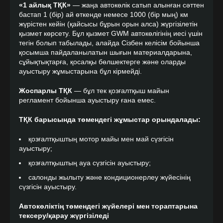
«1 айлық ТҚК»
— жаңа автокөлік сатып алынған сәттен
бастап 1 (бір) ай өткенде немесе 1000 (бір мың) км
жүрістен кейін (қайсысы бұрын орын алса) жүргізілетін
қызмет көрсету. Бұл қызмет GWM автокөлігінің иесі үшін
тегін болып табылады, алайда Сізбен келісім бойынша
қосымша пайдаланылатын шығын материалдарына,
сұйықтықтарға, қосалқы бөлшектерге және оларды
ауыстыру жұмыстарына бұл кірмейді.
Жоспарлы ТҚК
— бұл тек қозғалтқыш майын
регламент бойынша ауыстыру ғана емес.
ТҚК барысында төмендегі жұмыстар орындалады:
қозғалтқыштың мотор майы мен май сүзгісін
ауыстыру;
қозғалтқыштың ауа сүзгісін ауыстыру;
салонды жылыту және кондиционерлеу жүйесінің
сүзгісін ауыстыру.
Автокөліктің төмендегі жүйелері мен тораптарына
тексеру/қарау жүргізіледі