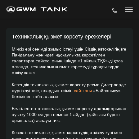
Техникалық қызмет көрсету ережелері
Мінсіз әрі сенімді жұмыс істеуі үшін Сіздің автокөлігіңізге
Пайдалану жөніндегі нұсқаулықта көрсетілген
талаптарға сәйкес, оның ішінде «1 айлық ТҚК»-ді қоса
алғанда, техникалық қызмет көрсетуді тұрақты түрде
өткізу қажет.
Кезеңдік техникалық қызмет көрсету ресми Дилерлерде
жүргізілуі тиіс, олардың тізімін
сайттағы
«Байланысу»
бөлімінен таба аласыз.
Белгіленген техникалық қызмет көрсету аралықтарынан
ауытқу 1000 км-ден немесе 1 айдан (қайсысы бұрын
орын алса) аспауы тиіс.
Кезекті техникалық қызмет көрсетудің өткізілу күні мен
жүрісі автокөлікке кепілдік басталған күннен бастап