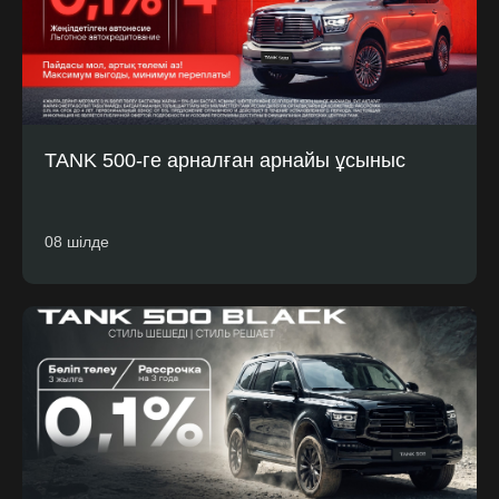
TANK 500-ге арналған арнайы ұсыныс
08 шілде
Байланысу
RU
|
KZ
Телефон:
туралы
Акциялар
Отзывы
+7 (7182)
65 33 32