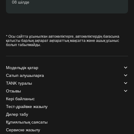
08 шілде
* Осы сайтта ұсынылған автокөліктерге, автокөліктердің бағасына
қатысты барлық ақпарат ақпараттық мақсатта және ашық ұсыныс
болып табылмайды.
Модельдік қатар
Сатып алушыларға
TANK туралы
Отзывы
Кері байланыс
Тест-драйвке жазылу
Дилер табу
Құпиялылық саясаты
Сервиске жазылу